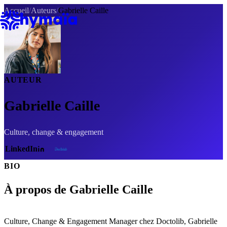
Panneau de gestion des cookies
Accueil
/
Auteurs
/
Gabrielle Caille
AUTEUR
Gabrielle Caille
Culture, change & engagement
LinkedIn
BIO
À propos de Gabrielle Caille
Culture, Change & Engagement Manager chez Doctolib, Gabrielle