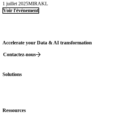
1 juillet 2025
MIRAKL
Voir l'événement
Accelerate your Data & AI transformation
Contactez-nous
82 rue Beaubourg, 75003 Paris
Solutions
Nos offres
Nos Formations
Nos événements
Ressources
Nos livres blancs
Blog
Data dictionnaire