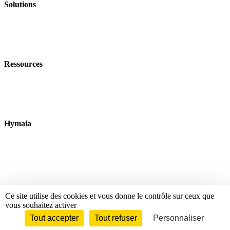
Solutions
Nos offres
Nos Formations
Nos événements
Ressources
Nos livres blancs
Blog
Data dictionnaire
Hymaia
À propos
Nous rejoindre
Nous contacter
Ce site utilise des cookies et vous donne le contrôle sur ceux que
© 2026 Hymaïa. Tous droits réservés.
vous souhaitez activer
Tout accepter
Tout refuser
Personnaliser
Politique de confidentialité
Mentions légales
Règlement intérieur