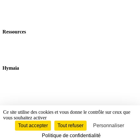
Nos offres
Nos Formations
Nos événements
Ressources
Nos livres blancs
Blog
Data dictionnaire
Hymaia
À propos
Nous rejoindre
Nous contacter
Ce site utilise des cookies et vous donne le contrôle sur ceux que
© 2026 Hymaïa. Tous droits réservés.
vous souhaitez activer
Tout accepter
Tout refuser
Personnaliser
Politique de confidentialité
Mentions légales
Règlement intérieur
Politique de confidentialité
CGV