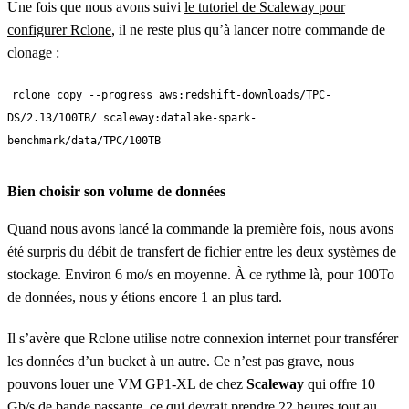
Une fois que nous avons suivi
le tutoriel de Scaleway pour
configurer Rclone
, il ne reste plus qu’à lancer notre commande de
clonage :
rclone copy --progress aws:redshift-downloads/TPC-
DS/2.13/100TB/ scaleway:datalake-spark-
benchmark/data/TPC/100TB
Bien choisir son volume de données
Quand nous avons lancé la commande la première fois, nous avons
été surpris du débit de transfert de fichier entre les deux systèmes de
stockage. Environ 6 mo/s en moyenne. À ce rythme là, pour 100To
de données, nous y étions encore 1 an plus tard.
Il s’avère que Rclone utilise notre connexion internet pour transférer
les données d’un bucket à un autre. Ce n’est pas grave, nous
pouvons louer une VM GP1-XL de chez
Scaleway
qui offre 10
Gb/s de bande passante, ce qui devrait prendre 22 heures tout au