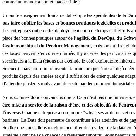
comme un monde à part et inaccessible ?
Un autre enseignement fondamental est que
les spécificités de la Da
pas faire oublier les bases et bonnes pratiques logicielles et produ
Les entreprises ont en effet déployé beaucoup de temps et d’efforts af
place des bonnes pratiques autour de l’
agilité, du DevOps, du Softw
Craftsmanship et du Product Management
, mais lorsqu’il s’agit d
ces bases peuvent s’envoler en fumée. Il y a certes des particularités q
spécifiques à la Data (citons par exemple le côté exploratoire inhérent
Science), mais pourquoi réinventer la roue lorsque l’on sait déjà créer 
produits depuis des années et qu’il suffit alors de créer quelques adapt
d’attendre plusieurs mois avant de se demander comment industrialiser
Nous sommes donc convaincus que la Data n’est pas une fin en soi, e
être mise au service de la raison d’être et des objectifs de l’entrep
l’inverse.
Chaque entreprise a son propre “why”, ses ambitions et ses 
business. La Data doit permettre de contribuer à les atteindre et de ga
Se dire que nous allons magiquement tirer de la valeur de la data en l’
stratégie ayant peu de chances de réellement aboutir. Nous pensons qu’