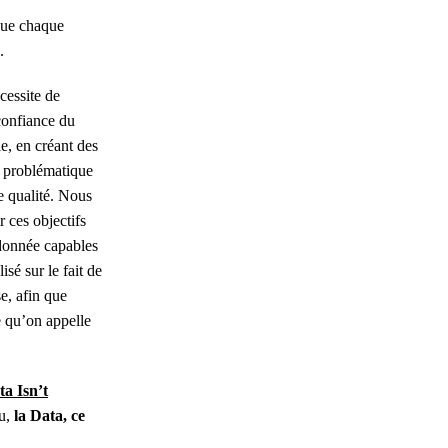
 que chaque
.
cessite de
 confiance du
e, en créant des
e problématique
e qualité. Nous
 ces objectifs
 donnée capables
isé sur le fait de
se, afin que
e qu’on appelle
a Isn’t
eu,
la
Data, ce