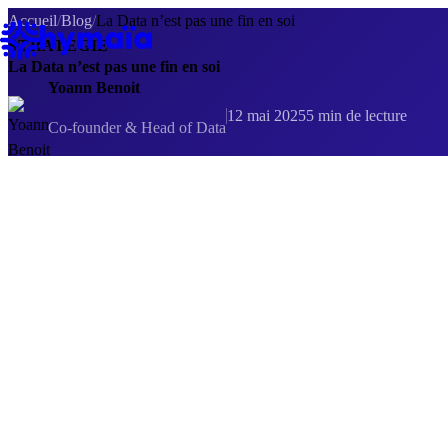
Panneau de gestion des cookies
Accueil
/
Blog
/
La Data n’est pas une fin en soi
STRATEGIE
La Data n’est pas une fin en soi
Yoann Benoit
12 mai 2025
5 min de lecture
Co-founder & Head of Data