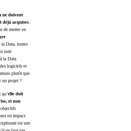
ta ne doivent
it déjà acquises
.
in de mettre en
are
e la Data, toutes
ui sont
 à la Data
des logiciels et
ations plutôt que
 un projet ?
t qu’
elle doit
rise, et non
objectifs
gner en impact.
explorant est une
il ne faut pas