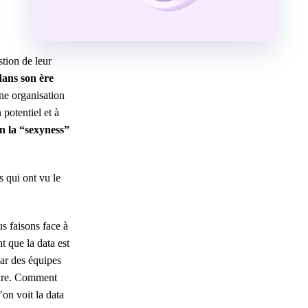
stion de leur
dans son ère
ne organisation
 potentiel et à
on la “sexyness”
 qui ont vu le
s faisons face à
 que la data est
par des équipes
ndre. Comment
’on voit la data