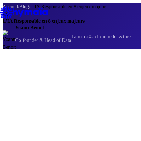
Panneau de gestion des cookies
Accueil
/
Blog
/
L’IA Responsable en 8 enjeux majeurs
IA
L’IA Responsable en 8 enjeux majeurs
Yoann Benoit
12 mai 2025
15 min de lecture
Co-founder & Head of Data