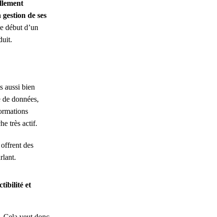
ellement
 gestion de ses
 le début d’un
duit.
s aussi bien
e de données,
formations
he très actif.
offrent des
rlant.
ibilité et
.
Cela veut donc