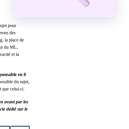
sujet pour
erons des
, la place de
our du ML,
acité et la
sponsable en 8
possible du sujet,
 que celui-ci.
en avant par les
cle dédié sur le