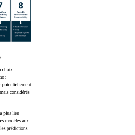
)
n choix
me :
c potentiellement
mais considérés
a plus lieu
 des modèles aux
les prédictions