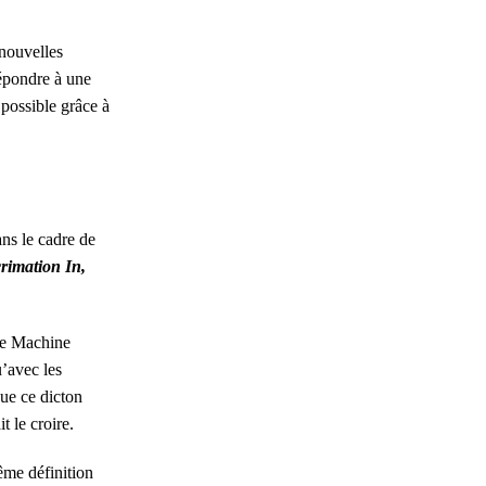
 nouvelles
répondre à une
 possible grâce à
ans le cadre de
rimation In,
de Machine
u’avec les
que ce dicton
t le croire.
même définition