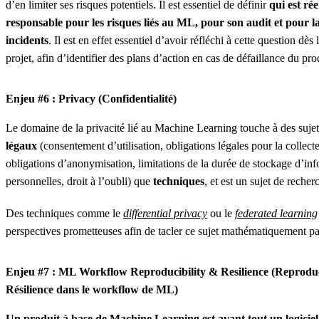
d’en limiter ses risques potentiels. Il est essentiel de définir
qui est ré
responsable pour les risques liés au ML, pour son audit et pour la
incidents
. Il est en effet essentiel d’avoir réfléchi à cette question dès
projet, afin d’identifier des plans d’action en cas de défaillance du pro
Enjeu #6 : Privacy (Confidentialité)
Le domaine de la privacité lié au Machine Learning touche à des sujet
légaux
(consentement d’utilisation, obligations légales pour la collect
obligations d’anonymisation, limitations de la durée de stockage d’in
personnelles, droit à l’oubli) que
techniques
, et est un sujet de recherc
Des techniques comme le
differential privacy
ou le
federated learning
perspectives prometteuses afin de tacler ce sujet mathématiquement pa
Enjeu #7 : ML Workflow Reproducibility & Resilience (Reproduct
Résilience dans le workflow de ML)
Un produit à base de Machine Learning est avant tout un logiciel