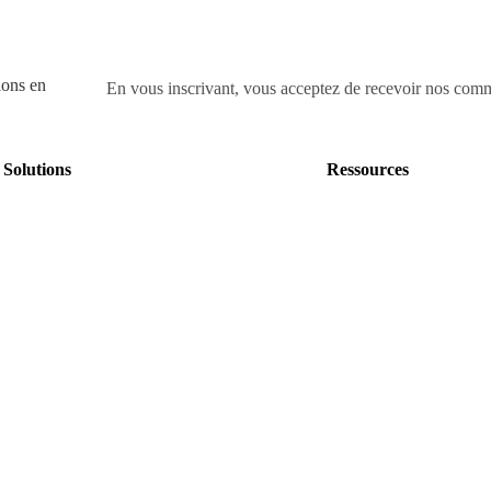
ions en
En vous inscrivant, vous acceptez de recevoir nos com
Solutions
Ressources
Nos offres
Nos livres blancs
Nos Formations
Blog
Nos événements
Data dictionnaire