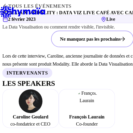
Panneau de gestion des cookies
TOUS LES ÉVÉNEMENTS
HYMAÏA X MODALITY : DATA VIZ LIVE CAFÉ AVEC 
2 février 2023
Live
La Data Visualisation ou comment rendre visible, l'invisible.
Voir le replay
Ne manquez pas les prochains
Lors de cette interview, Caroline, ancienne journaliste de données et
nous présente sont produit Modality. Elle aborde la Data Visualisation,
INTERVENANTS
LES SPEAKERS
Caroline Goulard
François Laurain
co-fondatrice et CEO
Co-founder