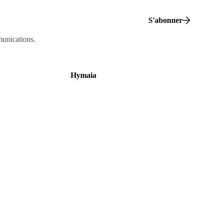
S'abonner
munications.
Hymaia
À propos
Nous rejoindre
Nous contacter
Politique de confidentialité
Mentions légales
Règlement intérieur
CGV