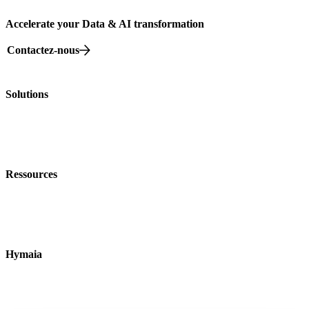
Accelerate your Data & AI transformation
Contactez-nous
82 rue Beaubourg, 75003 Paris
Solutions
Nos offres
Nos Formations
Nos événements
Ressources
Nos livres blancs
Blog
Data dictionnaire
Hymaia
À propos
Nous rejoindre
Nous contacter