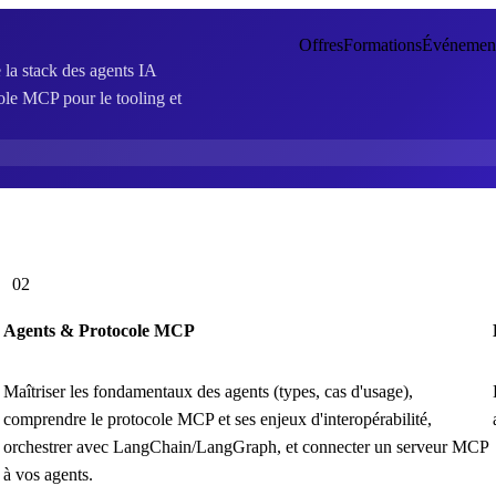
Offres
Formations
Événemen
la stack des agents IA
e MCP pour le tooling et
02
Agents & Protocole MCP
Maîtriser les fondamentaux des agents (types, cas d'usage),
comprendre le protocole MCP et ses enjeux d'interopérabilité,
orchestrer avec LangChain/LangGraph, et connecter un serveur MCP
à vos agents.