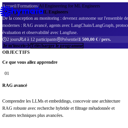
Panneau de gestion des cookies
Accueil
/
Formations
/
AI Engineering for ML Engineers
AI Engineering for ML Engineers
De la conception au monitoring : devenez autonome sur l'ensemble de 
modernes : RAG avancé, agents avec LangChain/LangGraph, protocol
évaluation et observabilité avec Langfuse.
2 jours
4 à 12 participants
Présentiel
1 500,00 € / pers.
Je m'inscris
Télécharger le programme
OBJECTIFS
Ce que vous allez apprendre
01
RAG avancé
Comprendre les LLMs et embeddings, concevoir une architecture
RAG robuste avec recherche hybride et filtrage métadonnée et
d'autres techniques plus avancées.