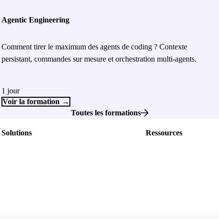
Agentic Engineering
Comment tirer le maximum des agents de coding ? Contexte
persistant, commandes sur mesure et orchestration multi-agents.
1 jour
Voir la formation →
Toutes les formations
Solutions
Ressources
Nos offres
Nos livres blancs
Nos Formations
Blog
Nos événements
Data dictionnaire