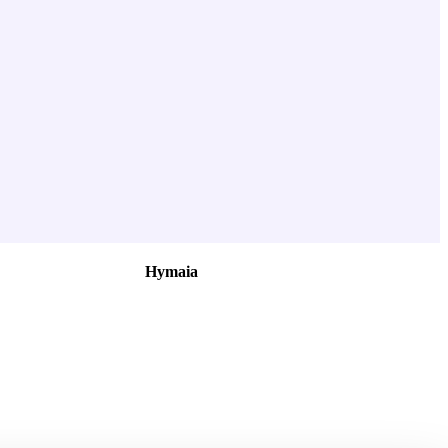
Hymaia
À propos
Nous rejoindre
Nous contacter