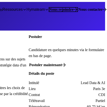
Ressources
Hymateam
Nous rejoindre
Nous contacter
ts
Postuler
Candidature en quelques minutes via le formulaire
en bas de page.
ns sur des sujets
Postuler maintenant
stratégie data d'un
Détails du poste
Intitulé
Lead Data & AI
tres les choix de
Lieu
Paris 3e
 par la crédibilité
Contrat
CDI
Télétravail
Partiel
Rémunération
60-75 k€/an