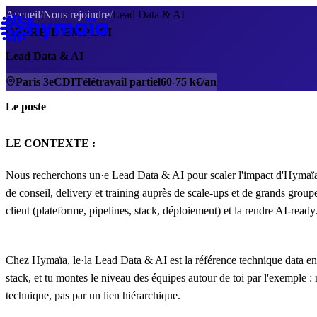
Panneau de gestion des cookies
Accueil
/
Nous rejoindre
/
Lead Data & AI
OFFRE D'EMPLOI
Lead Data & AI
Paris 3e
CDI
Télétravail partiel
60-75 k€/an
Le poste
LE CONTEXTE :
Nous recherchons un·e Lead Data & AI pour scaler l'impact d'Hymaïa a
de conseil, delivery et training auprès de scale-ups et de grands groupe
client (plateforme, pipelines, stack, déploiement) et la rendre AI-ready.
Chez Hymaïa, le·la Lead Data & AI est la référence technique data en m
stack, et tu montes le niveau des équipes autour de toi par l'exemple 
technique, pas par un lien hiérarchique.