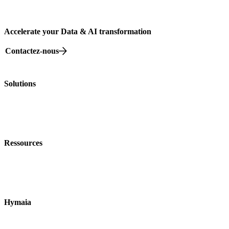
Accelerate your Data & AI transformation
Contactez-nous
82 rue Beaubourg, 75003 Paris
Solutions
Nos offres
Nos Formations
Nos événements
Ressources
Nos livres blancs
Blog
Data dictionnaire
Hymaia
À propos
Nous rejoindre