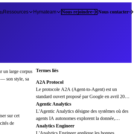
Ressources
Hymateam
Nous rejoindre
Nous contacter
ts
Termes liés
ur un large corpus
 — son style, sa
A2A Protocol
Le protocole A2A (Agent-to-Agent) est un
standard ouvert proposé par Google en avril 2025
pour permettre à des agents IA de différents
Agentic Analytics
fournisseurs de communiquer et collaborer.
L'Agentic Analytics désigne des systèmes où des
ser sur cet
Complémentaire du MCP (Model Context
agents IA autonomes explorent la donnée,
cités de
Protocol), il standardise la découverte, la
décomposent une question complexe en dizaines
Analytics Engineer
négociation et l'échange de tâches entre agents.
de requêtes, et produisent une analyse gouvernée,
L'Analytics Engineer applique les bonnes