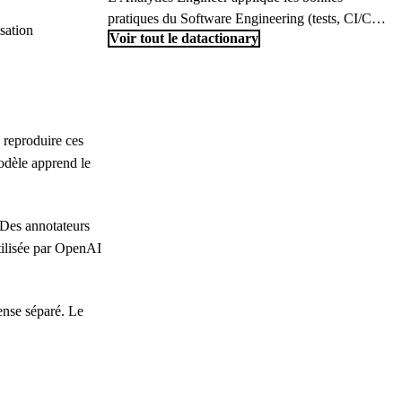
avec une supervision humaine minimale plutôt
pratiques du Software Engineering (tests, CI/CD,
sation
Voir tout le datactionary
qu'un pilotage manuel de chaque étape.
versioning) à la transformation des données,
comblant le fossé entre Data Engineer et Data
Analyst.
 reproduire ces
modèle apprend le
 Des annotateurs
tilisée par OpenAI
ense séparé. Le