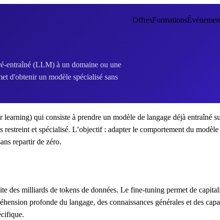
Offres
Formations
Événemen
 pré-entraîné (LLM) à un domaine ou une
rmet d'obtenir un modèle spécialisé sans
er learning) qui consiste à prendre un modèle de langage déjà entraîné s
 restreint et spécialisé. L’objectif : adapter le comportement du modèle
ns repartir de zéro.
te des milliards de tokens de données. Le fine-tuning permet de capitali
réhension profonde du langage, des connaissances générales et des capa
cifique.