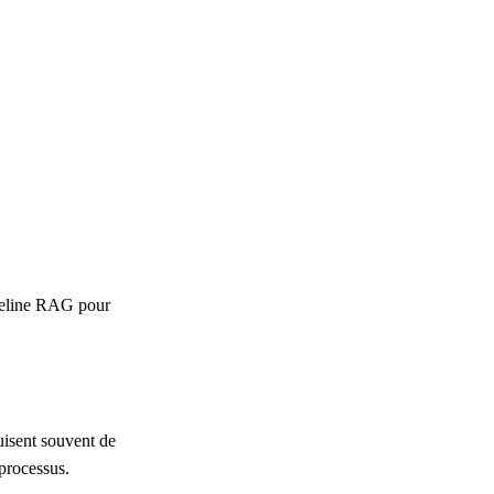
ipeline RAG pour
uisent souvent de
 processus.