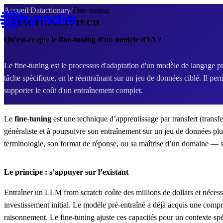
Panneau de gestion des cookies
Accueil
/
Datactionary
/
Fine-tuning
DATACTIONARY
TECH
Qu'est-ce que le fine-tuning d'un modèle d'IA ?
Le fine-tuning est le processus d'adaptation d'un modèle de langage
tâche spécifique, en le réentraînant sur un jeu de données ciblé. Il pe
supporter le coût d'un entraînement complet.
Le
fine-tuning
est une technique d’apprentissage par transfert (transf
généraliste et à poursuivre son entraînement sur un jeu de données plus
terminologie, son format de réponse, ou sa maîtrise d’un domaine — sa
Le principe : s’appuyer sur l’existant
Entraîner un LLM from scratch coûte des millions de dollars et nécessi
investissement initial. Le modèle pré-entraîné a déjà acquis une comp
raisonnement. Le fine-tuning ajuste ces capacités pour un contexte spé