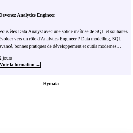
Devenez Analytics Engineer
Vous êtes Data Analyst avec une solide maîtrise de SQL et souhaitez
évoluer vers un rôle d'Analytics Engineer ? Data modelling, SQL
avancé, bonnes pratiques de développement et outils modernes
comme dbt, à travers un projet fil rouge end-to-end.
2 jours
Voir la formation →
Hymaia
À propos
Nous rejoindre
Nous contacter