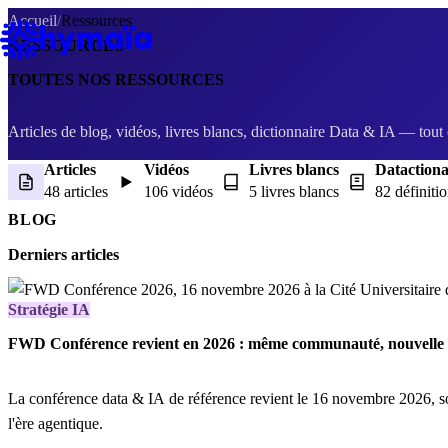
Panneau de gestion des cookies
Accueil
/
Ressources
RESSOURCES
TOUTES NOS
RESSOURCES
Articles de blog, vidéos, livres blancs, dictionnaire Data & IA — tout
Articles
Vidéos
Livres blancs
Dataction
48 articles
106 vidéos
5 livres blancs
82 définiti
BLOG
Derniers articles
Stratégie IA
FWD Conférence revient en 2026 : même communauté, nouvelle 
La conférence data & IA de référence revient le 16 novembre 2026, 
l'ère agentique.