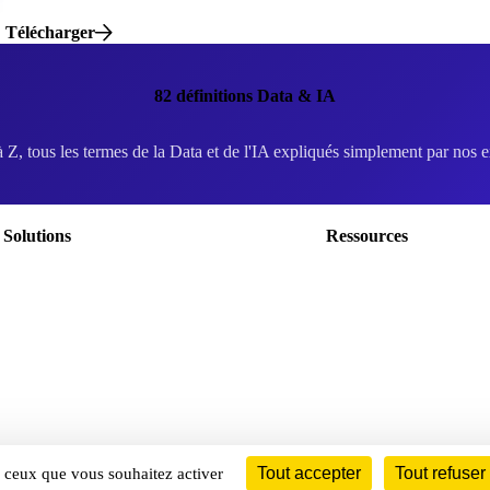
Télécharger
82
définitions Data & IA
 Z, tous les termes de la Data et de l'IA expliqués simplement par nos e
Solutions
Ressources
Nos offres
Nos livres blancs
Nos Formations
Blog
Nos événements
Data dictionnaire
Tout accepter
Tout refuser
ur ceux que vous souhaitez activer