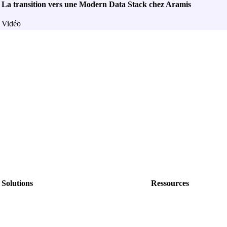
La transition vers une Modern Data Stack chez Aramis
Vidéo
Solutions
Ressources
Nos offres
Nos livres blancs
Nos Formations
Blog
Nos événements
Data dictionnaire