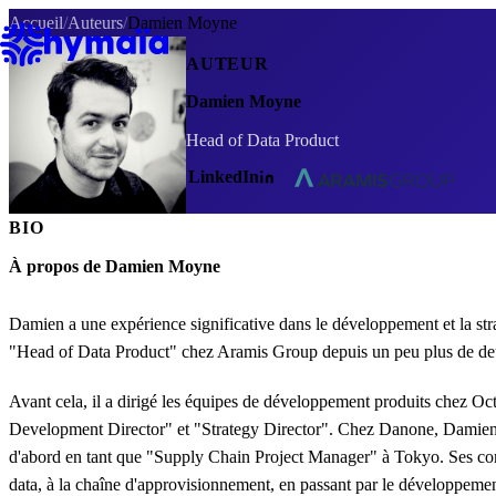
Panneau de gestion des cookies
Accueil
/
Auteurs
/
Damien Moyne
AUTEUR
Damien Moyne
Head of Data Product
LinkedIn
BIO
À propos de Damien Moyne
Damien a une expérience significative dans le développement et la stra
"Head of Data Product" chez Aramis Group depuis un peu plus de de
Avant cela, il a dirigé les équipes de développement produits chez Oct
Development Director" et "Strategy Director". Chez Danone, Damien 
d'abord en tant que "Supply Chain Project Manager" à Tokyo. Ses com
data, à la chaîne d'approvisionnement, en passant par le développemen