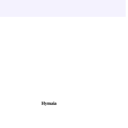
Hymaia
À propos
Nous rejoindre
Nous contacter