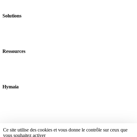
82 rue Beaubourg, 75003 Paris
Solutions
Nos offres
Nos Formations
Nos événements
Ressources
Nos livres blancs
Blog
Data dictionnaire
Hymaia
À propos
Nous rejoindre
Nous contacter
Ce site utilise des cookies et vous donne le contrôle sur ceux que
© 2026 Hymaïa. Tous droits réservés.
vous souhaitez activer