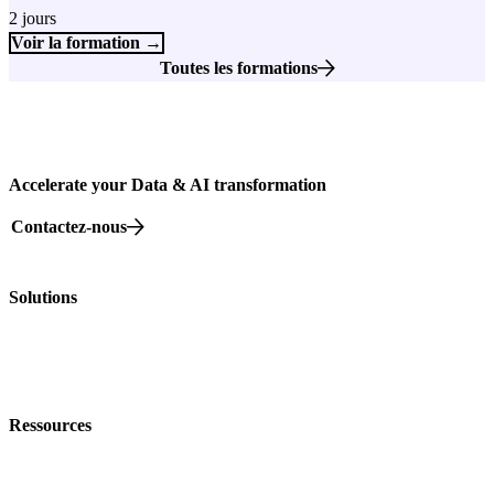
outils modernes comme dbt, à travers un projet fil rouge end-to-end.
2 jours
Voir la formation →
Toutes les formations
Accelerate your Data & AI transformation
Contactez-nous
82 rue Beaubourg, 75003 Paris
Solutions
Nos offres
Nos Formations
Nos événements
Ressources
Nos livres blancs
Blog