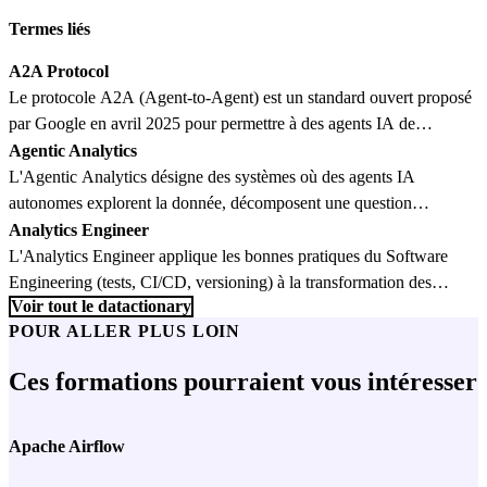
Termes liés
A2A Protocol
Le protocole A2A (Agent-to-Agent) est un standard ouvert proposé
par Google en avril 2025 pour permettre à des agents IA de
différents fournisseurs de communiquer et collaborer.
Agentic Analytics
Complémentaire du MCP (Model Context Protocol), il standardise
L'Agentic Analytics désigne des systèmes où des agents IA
la découverte, la négociation et l'échange de tâches entre agents.
autonomes explorent la donnée, décomposent une question
complexe en dizaines de requêtes, et produisent une analyse
Analytics Engineer
gouvernée, avec une supervision humaine minimale plutôt qu'un
L'Analytics Engineer applique les bonnes pratiques du Software
pilotage manuel de chaque étape.
Engineering (tests, CI/CD, versioning) à la transformation des
Voir tout le datactionary
données, comblant le fossé entre Data Engineer et Data Analyst.
POUR ALLER PLUS LOIN
Ces formations pourraient vous intéresser
Apache Airflow