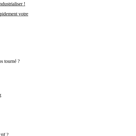
dustrialiser !
apidement votre
os tourné ?
g
tif ?