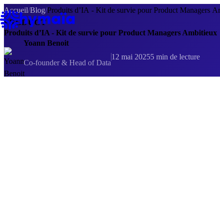
Panneau de gestion des cookies
Accueil
/
Blog
/
Produits d’IA - Kit de survie pour Product Managers A
PRODUCT
Produits d’IA - Kit de survie pour Product Managers Ambitieux
Yoann Benoit
12 mai 2025
5 min de lecture
Co-founder & Head of Data