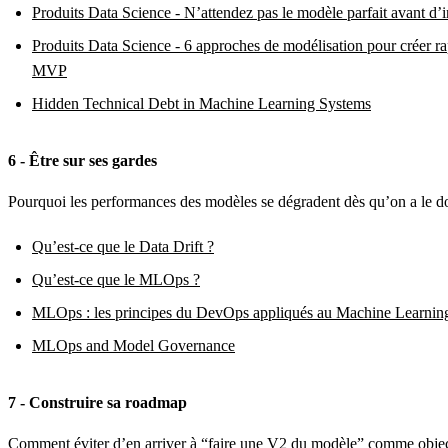
Produits Data Science - N’attendez pas le modèle parfait avant d’in
Produits Data Science - 6 approches de modélisation pour créer r
MVP
Hidden Technical Debt in Machine Learning Systems
6 - Être sur ses gardes
Pourquoi les performances des modèles se dégradent dès qu’on a le d
Qu’est-ce que le Data Drift ?
Qu’est-ce que le MLOps ?
MLOps : les principes du DevOps appliqués au Machine Learnin
MLOps and Model Governance
7 - Construire sa roadmap
Comment éviter d’en arriver à “faire une V2 du modèle” comme objec