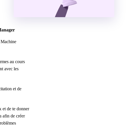
 Manager
, Machine
ermes au cours
nt avec les
itation et de
x et de te donner
 afin de créer
problèmes