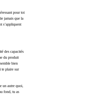
téressant pour toi
ie jamais que la
t s’appliquent
té des capacités
que du produit
nsemble bien
te plaire sur
me un autre quoi,
au fond, tu as